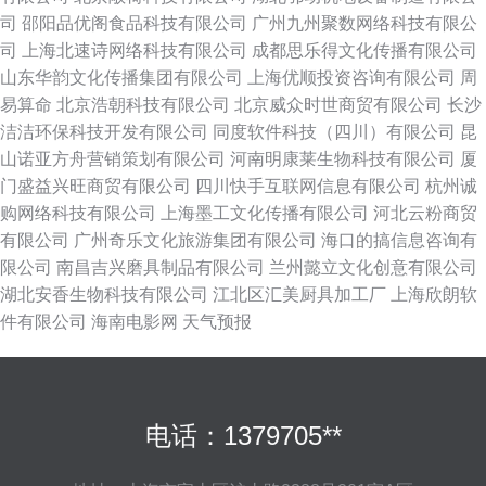
司
邵阳品优阁食品科技有限公司
广州九州聚数网络科技有限公
司
上海北速诗网络科技有限公司
成都思乐得文化传播有限公司
山东华韵文化传播集团有限公司
上海优顺投资咨询有限公司
周
易算命
北京浩朝科技有限公司
北京威众时世商贸有限公司
长沙
洁洁环保科技开发有限公司
同度软件科技（四川）有限公司
昆
山诺亚方舟营销策划有限公司
河南明康莱生物科技有限公司
厦
门盛益兴旺商贸有限公司
四川快手互联网信息有限公司
杭州诚
购网络科技有限公司
上海墨工文化传播有限公司
河北云粉商贸
有限公司
广州奇乐文化旅游集团有限公司
海口的搞信息咨询有
限公司
南昌吉兴磨具制品有限公司
兰州懿立文化创意有限公司
湖北安香生物科技有限公司
江北区汇美厨具加工厂
上海欣朗软
件有限公司
海南电影网
天气预报
电话：1379705**