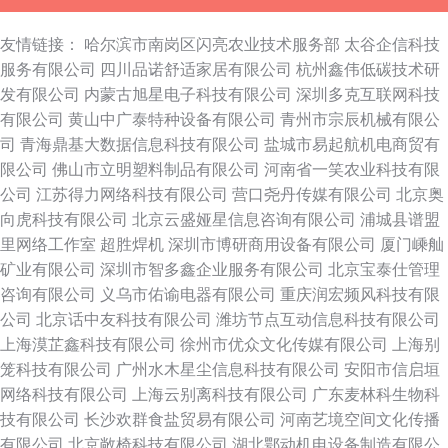
友情链接：
哈尔滨市南岗区闪亮农业技术服务部
太谷企信科技
服务有限公司
四川品诺舒适家居有限公司
杭州鑫伟低碳技术研
发有限公司
内蒙古旭星电子科技有限公司
深圳多克互联网科技
有限公司
黄山中广泰特种设备有限公司
青州市宗辰机械有限公
司
青海鼎基大数据信息科技有限公司
盐城市易起航机电商贸有
限公司
佛山市立明塑料制品有限公司
河南省一笑农业科技有限
公司
江苏得力网络科技有限公司
营口尧丹传媒有限公司
北京奥
向虎科技有限公司
北京云盛娅星信息咨询有限公司
浦城县谱盟
里网络工作室
超胜焊机
深圳市博研商用设备有限公司
厦门嵊舢
矿业有限公司
深圳市智多鑫企业服务有限公司
北京宝泰仕管理
咨询有限公司
义乌市佑谕电器有限公司
重庆润宏频风科技有限
公司
北京话中友科技有限公司
潍坊节点互动信息科技有限公司
上海漠芷鑫科技有限公司
徐州市优众文化传媒有限公司
上海别
笼科技有限公司
广州水木星尘信息科技有限公司
安阳市信启垣
网络科技有限公司
上海云别离科技有限公司
广东麦林科生物科
技有限公司
长沙欢群食盐贸易有限公司
河南艺境空间文化传播
有限公司
北京敞椅科技有限公司
湖北鄂动机电设备制造有限公